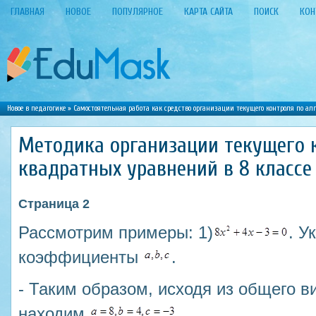
ГЛАВНАЯ
НОВОЕ
ПОПУЛЯРНОЕ
КАРТА САЙТА
ПОИСК
КОН
Новое в педагогике
»
Самостоятельная работа как средство организации текущего контроля по алг
Методика организации текущего 
квадратных уравнений в 8 классе
Страница 2
Рассмотрим примеры: 1)
. У
коэффициенты
.
- Таким образом, исходя из общего в
находим
.