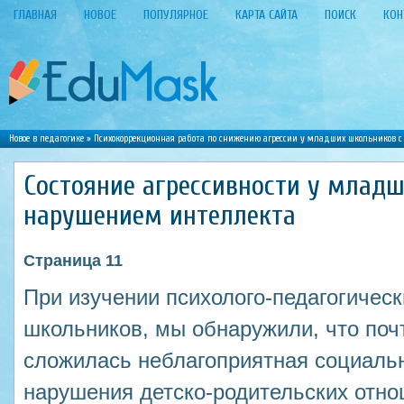
ГЛАВНАЯ
НОВОЕ
ПОПУЛЯРНОЕ
КАРТА САЙТА
ПОИСК
КОН
Новое в педагогике
»
Психокоррекционная работа по снижению агрессии у младших школьников 
Состояние агрессивности у млад
нарушением интеллекта
Страница 11
При изучении психолого-педагогическ
школьников, мы обнаружили, что почт
сложилась неблагоприятная социаль
нарушения детско-родительских отн