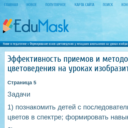
ГЛАВНАЯ
НОВОЕ
ПОПУЛЯРНОЕ
КАРТА САЙТА
ПОИСК
КОН
Новое в педагогике
»
Формирование основ цветоведения у младших школьников на уроках изобраз
Эффективность приемов и методо
цветоведения на уроках изобрази
Страница 5
Задачи
1) познакомить детей с последоват
цветов в спектре; формировать навы