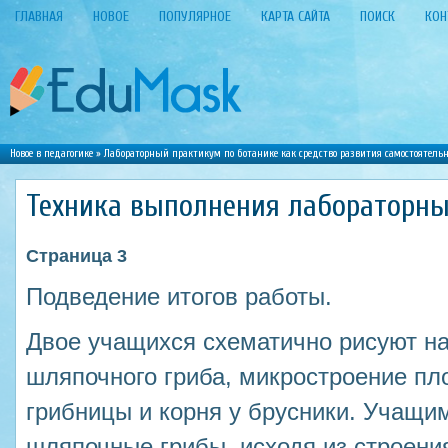
ГЛАВНАЯ
НОВОЕ
ПОПУЛЯРНОЕ
КАРТА САЙТА
ПОИСК
КОН
Новое в педагогике
»
Лабораторный практикум по ботанике как средство развития самостоятель
Техника выполнения лабораторны
Страница 3
Подведение итогов работы.
Двое учащихся схематично рисуют на
шляпочного гриба, микростроение пло
грибницы и корня у брусники. Учащи
шляпочные грибы, исходя из строени