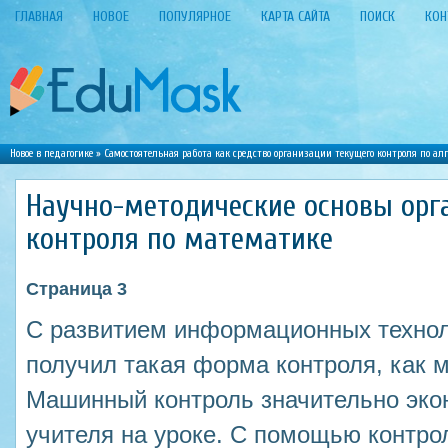
ГЛАВНАЯ
НОВОЕ
ПОПУЛЯРНОЕ
КАРТА САЙТА
ПОИСК
КОН
Новое в педагогике
»
Самостоятельная работа как средство организации текущего контроля по алг
Научно-методические основы орг
контроля по математике
Страница 3
С развитием информационных технол
получил такая форма контроля, как 
Машинный контроль значительно эко
учителя на уроке. С помощью контр