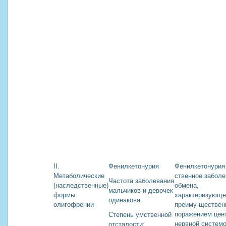
II.
Фенилкетонурия
Фенилкетонурия 
Метаболические
ственное заболе
Частота заболевания
(наследственные)
обмена,
мальчиков и девочек
формы
характеризующе
одинакова.
олигофрении
преиму-ществе
поражением цен
Степень умственной
нервной системо
отсталости: