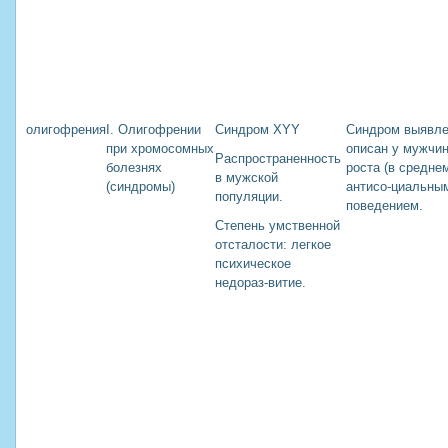
олигофрения
I. Олигофрении
Синдром XYY
Синдром выявле
при хромосомных
описан у мужчин
Распространенность
болезнях
роста (в среднем
в мужской
(синдромы)
антисо-циальны
популяции.
поведением.
Степень умственной
отсталости: легкое
психическое
недораз-витие.