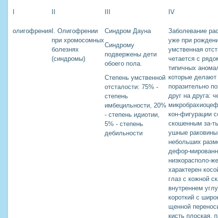
I
II
III
IV
олигофрения
I. Олигофрении
Синдром Дауна
Заболевание ра
при хромосомных
уже при рождени
Синдрому
болезнях
умственная отст
подвержены дети
(синдромы)
четается с рядо
обоего пола.
типичных анома
которые делают
Степень умственной
поразительно п
отсталости: 75% -
друг на друга: ч
степень
микробрахиоце
имбецильности, 20%
кон-фигурации с
- степень идиотии,
скошенным за-т
5% - степень
ушные раковины
дебильности
небольших разм
дефор-мированн
низкорасполо-ж
характерен косо
глаз с кожной с
внутреннем углу
короткий с широ
щенной перенос
кисть плоская, 