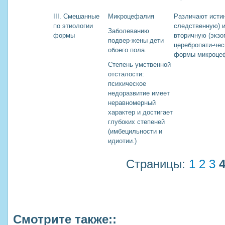
III. Смешанные
Микроцефалия
Различают истин
по этиологии
следственную) 
Заболеванию
формы
вторичную (экзо
подвер-жены дети
церебропати-чес
обоего пола.
формы микроце
Степень умственной
отсталости:
психическое
недоразвитие имеет
неравномерный
характер и достигает
глубоких степеней
(имбецильности и
идиотии.)
Страницы:
1
2
3
Смотрите также::