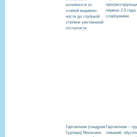
прогрессирующи
колеблется от
первые 2-3 года
слабой выражен-
слабоумием.
ности до глубокой
степени умственной
отсталости.
Гаргоилизм (синдром
Гаргоилизм – гру
Гурлера) Мальчики
леваний, обусл