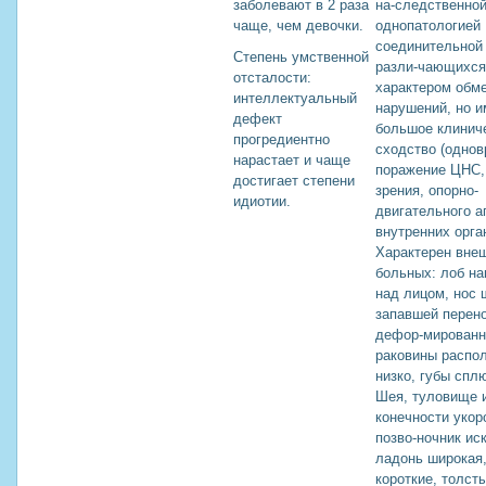
заболевают в 2 раза
на-следственно
чаще, чем девочки.
однопатологией
соединительной 
Степень умственной
разли-чающихся
отсталости:
характером обм
интеллектуальный
нарушений, но 
дефект
большое клинич
прогредиентно
сходство (одно
нарастает и чаще
поражение ЦНС,
достигает степени
зрения, опорно-
идиотии.
двигательного а
внутренних орга
Характерен вне
больных: лоб на
над лицом, нос 
запавшей перен
дефор-мирован
раковины распо
низко, губы спл
Шея, туловище 
конечности укор
позво-ночник ис
ладонь широкая
короткие, толст