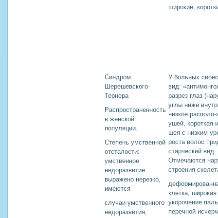
широкие, коротк
Синдром
У больных свое
Шерешевского-
вид: «антимонг
Тернера
разрез глаз (на
углы ниже внутр
Распространенность
низкое располо-
в женской
ушей, короткая 
популяции.
шея с низким ур
роста волос при
Степень умственной
старческий вид.
отсталости:
Отмечаются на
умственное
строения скелет
недоразвитие
выражено нерезко,
деформированна
имеются
клетка, широкая
укорочение паль
случаи умственного
перечной исчер
недоразвития,