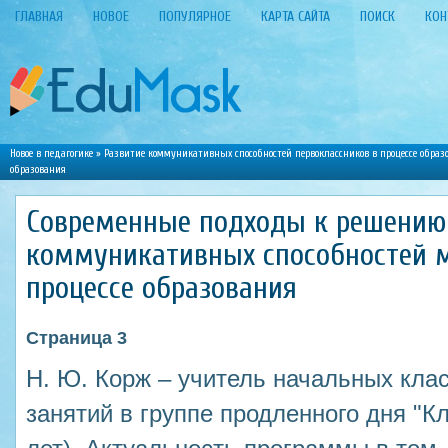
ГЛАВНАЯ
НОВОЕ
ПОПУЛЯРНОЕ
КАРТА САЙТА
ПОИСК
КОН
Новое в педагогике
»
Развитие коммуникативных способностей первоклассников в процессе образ
образования
Современные подходы к решению
коммуникативных способностей 
процессе образования
Страница 3
Н. Ю. Корж – учитель начальных кла
занятий в группе продленного дня "Кл