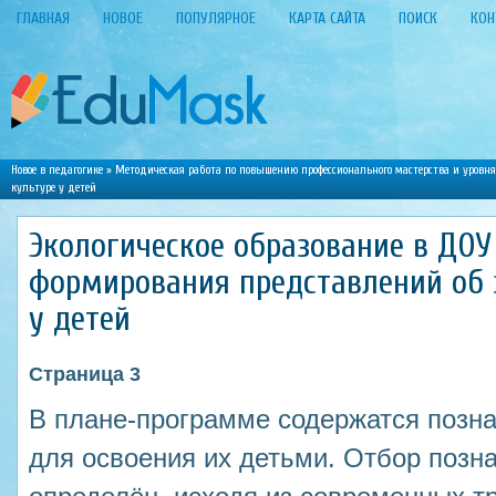
ГЛАВНАЯ
НОВОЕ
ПОПУЛЯРНОЕ
КАРТА САЙТА
ПОИСК
КОН
Новое в педагогике
»
Методическая работа по повышению профессионального мастерства и уровня
культуре у детей
Экологическое образование в ДОУ
формирования представлений об 
у детей
Страница 3
В плане-программе содержатся позна
для освоения их детьми. Отбор позн