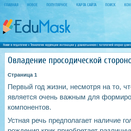
ГЛАВНАЯ
НОВОЕ
ПОПУЛЯРНОЕ
КАРТА САЙТА
ПОИСК
КОН
Новое в педагогике
»
Технология коррекции интонации у дошкольников с патологией опорно-двиг
Овладение просодической стороно
Страница 1
Первый год жизни, несмотря на то, чт
является очень важным для формиров
компонентов.
Устная речь предполагает наличие го
рождения крик приобретает различну