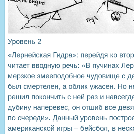
Уровень 2
«Лернейская Гидра»: перейдя ко вто
читает вводную речь: «В пучинах Ле
мерзкое змееподобное чудовище с де
был смертелен, а облик ужасен. Но 
решил покончить с ней раз и навсегда
дубину наперевес, он отшиб все девя
по очереди». Данный уровень постро
американской игры – бейсбол, в нес