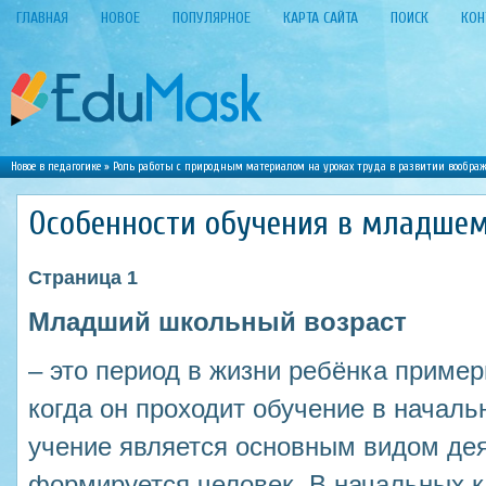
ГЛАВНАЯ
НОВОЕ
ПОПУЛЯРНОЕ
КАРТА САЙТА
ПОИСК
КОН
Новое в педагогике
»
Роль работы с природным материалом на уроках труда в развитии вообра
Особенности обучения в младшем
Страница 1
Младший школьный возраст
– это период в жизни ребёнка пример
когда он проходит обучение в началь
учение является основным видом дея
формируется человек. В начальных к