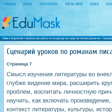
ГЛАВНАЯ
НОВОЕ
ПОПУЛЯРНОЕ
КАРТА САЙТА
ПОИСК
КОН
Новое в педагогике
»
Внеклассная работа по литературе как средство личного развития
» Сценари
Сценарий уроков по романам пис
Страница 7
Смысл изучения литературы во внекл
глубже видение мира, расширить кру
проблем, воспитать личностную прич
научить, как включать произведение,
контекст литературы, культуры, исто