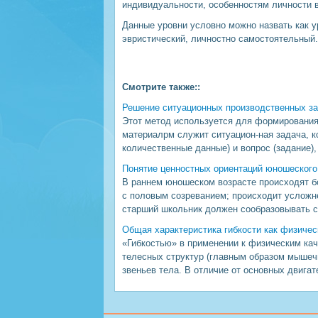
индивидуальности, особенностям личности в
Данные уровни условно можно назвать как у
эвристический, личностно самостоятельный
Смотрите также::
Решение ситуационных производственных з
Этот метод используется для формировани
материалрм служит ситуацион-ная задача, к
количественные данные) и вопрос (задание),
Понятие ценностных ориентаций юношеского 
В раннем юношеском возрасте происходят б
с половым созреванием; происходит усложне
старший школьник должен сообразовывать сво
Общая характеристика гибкости как физичес
«Гибкостью» в применении к физическим кач
телесных структур (главным образом мыше
звеньев тела. В отличие от основных двига