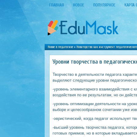
ГЛАВНАЯ
НОВОЕ
ПОПУЛЯРНОЕ
КАРТА 
Новое в педагогике
»
Новаторство как инструмент педагогического
Уровни творчества в педагогическ
Творчество в деятельности педагога характе
выделяют следующие уровни педагогическог
-уровень элементарного взаимодействия с к
воздействия по ее результатам, но он действ
-уровень оптимизации деятельности на уроке
выборе и целесообразном сочетании уже изв
-эвристический, когда педагог использует т
-высший уровень творчества педагога, кото
готовых приемов, но в которые вкладываетс