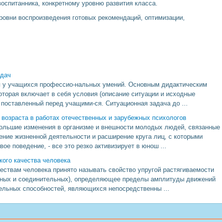
оспитанника, конкретному уровню развития класса.
ровни воспроизведения готовых рекомендаций, оптимизации,
.
адач
я у учащихся профессио-нальных умений. Основным дидактическим
оторая включает в себя условия (описание ситуации и исходные
 поставленный перед учащими-ся. Ситуационная задача до ...
возраста в работах отечественных и зарубежных психологов
ольшие изменения в организме и внешности молодых людей, связанные
ние жизненной деятельности и расширение круга лиц, с которыми
е поведение, - все это резко активизирует в юнош ...
кого качества человека
ествам человека принято называть свойство упругой растягиваемости
чных и соединительных), определяющее пределы амплитуды движений
тельных способностей, являющихся непосредственны ...