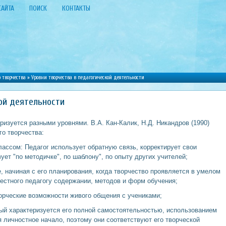
САЙТА
ПОИСК
КОНТАКТЫ
 творчества
» Уровни творчества в педагогической деятельности
ой деятельности
ризуется разными уровнями. В.А. Кан-Калик, Н.Д. Никандров (1990)
о творчества:
лассом: Педагог использует обратную связь, корректирует свои
ует "по методичке", по шаблону", по опыту других учителей;
, начиная с его планирования, когда творчество проявляется в умелом
естного педагогу содержании, методов и форм обучения;
ворческие возможности живого общения с учениками;
рый характеризуется его полной самостоятельностью, использованием
я личностное начало, поэтому они соответствуют его творческой