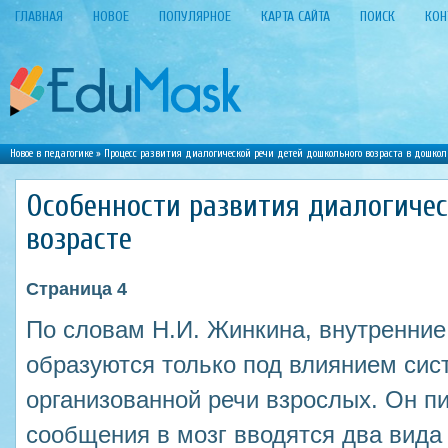
ГЛАВНАЯ
НОВОЕ
ПОПУЛЯРНОЕ
КАРТА САЙТА
ПОИСК
КОН
Новое в педагогике
»
Процесс развития диалогической речи детей дошкольного возраста в дошк
Особенности развития диалогиче
возрасте
Страница 4
По словам Н.И. Жинкина, внутренни
образуются только под влиянием сис
организованной речи взрослых. Он пи
сообщения в мозг вводятся два вида