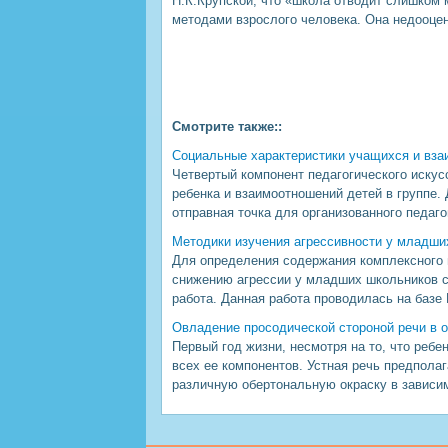
Н.К.Крупской, что «школа отводит слишком 
методами взрослого человека. Она недооцен
Смотрите также::
Социальные характеристики учащихся и вз
Четвертый компонент педагогического искус
ребенка и взаимоотношений детей в группе.
отправная точка для организованного педаго
Методики изучения агрессивности у младши
Для определения содержания комплексного 
снижению агрессии у младших школьников с
работа. Данная работа проводилась на базе 
Овладение просодической стороной речи в о
Первый год жизни, несмотря на то, что реб
всех ее компонентов. Устная речь предполаг
различную обертональную окраску в зависимо