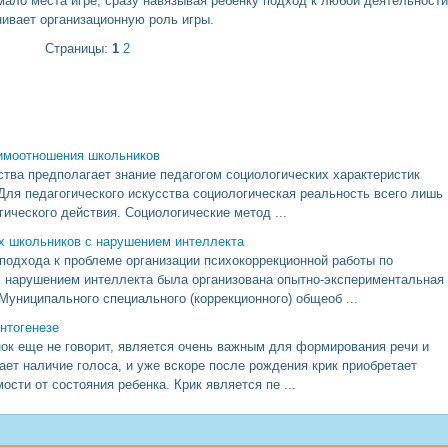
мало места игре, сразу навязывая ребенку подход к любой деятельности
ивает организационную роль игры.
Страницы:
1
2
аимоотношения школьников
ства предполагает знание педагогом социологических характеристик
 Для педагогического искусства социологическая реальность всего лишь
гического действия. Социологические метод ...
х школьников с нарушением интеллекта
подхода к проблеме организации психокоррекционной работы по
 нарушением интеллекта была организована опытно-экспериментальная
Муниципального специального (коррекционного) общеоб ...
нтогенезе
енок еще не говорит, является очень важным для формирования речи и
ает наличие голоса, и уже вскоре после рождения крик приобретает
сти от состояния ребенка. Крик является пе ...