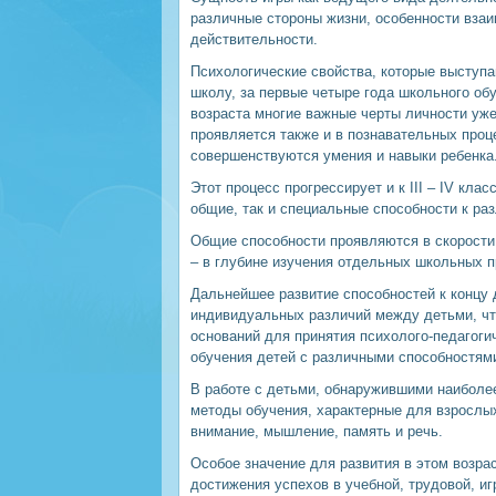
различные стороны жизни, особенности вза
действительности.
Психологические свойства, которые выступа
школу, за первые четыре года школьного обу
возраста многие важные черты личности уж
проявляется также и в познавательных проц
совершенствуются умения и навыки ребенка
Этот процесс прогрессирует и к III – IV кла
общие, так и специальные способности к ра
Общие способности проявляются в скорости 
– в глубине изучения отдельных школьных п
Дальнейшее развитие способностей к концу
индивидуальных различий между детьми, что
оснований для принятия психолого-педагог
обучения детей с различными способностям
В работе с детьми, обнаружившими наиболее
методы обучения, характерные для взрослых
внимание, мышление, память и речь.
Особое значение для развития в этом возра
достижения успехов в учебной, трудовой, и