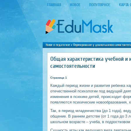
ГЛАВНАЯ
НОВОЕ
ПОПУЛЯРНОЕ
КАРТА 
Новое в педагогике
»
Формирование у дошкольников самостоятел
Общая характеристика учебной и 
самостоятельности
Страница 1
Каждый период жизни и развития ребенка х
отечественной психологии под ведущей деят
изменения в психике детей, происходит фор
появляются психические новообразования, х
Так, в период младенчества (до 1 года), в
общение. В раннем детстве (от 1 года до 3 
школьном возрасте – учеба, в подростковом
Сущность игры как ведущего вида деятельно