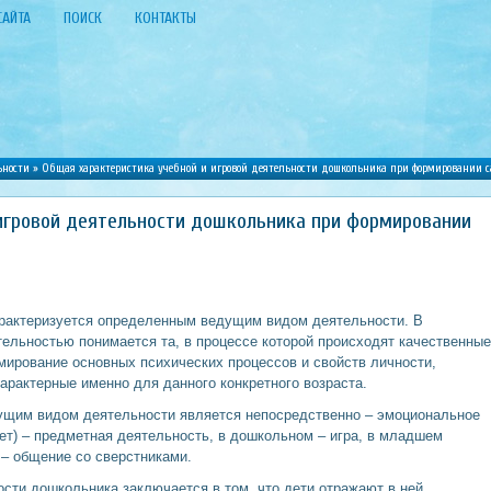
САЙТА
ПОИСК
КОНТАКТЫ
ьности
» Общая характеристика учебной и игровой деятельности дошкольника при формировании с
игровой деятельности дошкольника при формировании
арактеризуется определенным ведущим видом деятельности. В
ельностью понимается та, в процессе которой происходят качественные
мирование основных психических процессов и свойств личности,
арактерные именно для данного конкретного возраста.
едущим видом деятельности является непосредственно – эмоциональное
лет) – предметная деятельность, в дошкольном – игра, в младшем
 – общение со сверстниками.
сти дошкольника заключается в том, что дети отражают в ней