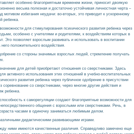
ставляет особенно благоприятным временем жизни, приносит двоякую
жизненно весьма полезная и достаточно устойчивая личностная черта –
 мотивом избегания неудачи: во-вторых, это приводит к ускоренному
й ребенка.
возможности для стимулирования психического развития ребенка через
дьми, особенно с учителями и родителями, к воздействиям которых в
ыт. Это позволяет взрослым развивать и использовать в воспитании
 него положительного воздействия.
 одобрение со стороны значимых взрослых людей, стремление получать
их.
значение для детей приобретают отношения со сверстниками. Здесь
ля активного использования этих отношений в учебно-воспитательных
хического развития ребенка через публичное одобрение в присутствии
з соревнование со сверстниками, через многие другие действия и
иж ребенка.
 способность к саморегуляции создают благоприятные возможности для
 непосредственного общения с взрослыми или сверстниками. Речь, в
 возраста часами в одиночку заниматься любимым делом.
 различными дидактическими развивающими играми.
между ними имеются качественные различия. Справедливо замечено еще