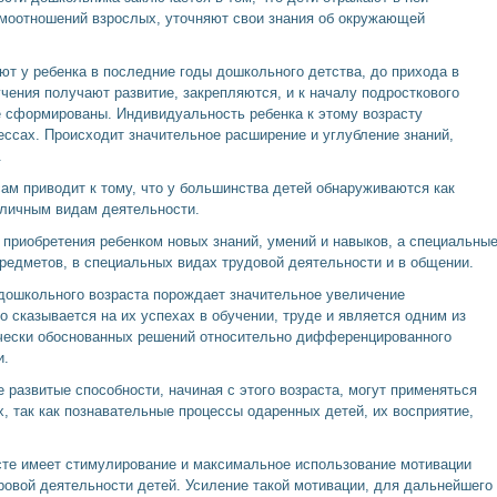
имоотношений взрослых, уточняют свои знания об окружающей
ют у ребенка в последние годы дошкольного детства, до прихода в
чения получают развитие, закрепляются, и к началу подросткового
е сформированы. Индивидуальность ребенка к этому возрасту
ессах. Происходит значительное расширение и углубление знаний,
.
ссам приводит к тому, что у большинства детей обнаруживаются как
зличным видам деятельности.
приобретения ребенком новых знаний, умений и навыков, а специальны
редметов, в специальных видах трудовой деятельности и в общении.
 дошкольного возраста порождает значительное увеличение
 сказывается на их успехах в обучении, труде и является одним из
ически обоснованных решений относительно дифференцированного
и.
 развитые способности, начиная с этого возраста, могут применяться
, так как познавательные процессы одаренных детей, их восприятие,
сте имеет стимулирование и максимальное использование мотивации
гровой деятельности детей. Усиление такой мотивации, для дальнейшего