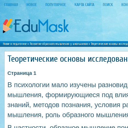
ГЛАВНАЯ
НОВОЕ
ПОПУЛЯРНОЕ
КАРТА САЙТА
ПОИСК
КОН
Новое в педагогике
»
Развитие образного мышления у школьников
» Теоретические основы иссле
Теоретические основы исследова
Страница 1
В психологии мало изучены разновид
мышления, формирующиеся под влия
знаний, методов познания, условия р
мышления, роль образного мышления
В частности, образное мышление пон