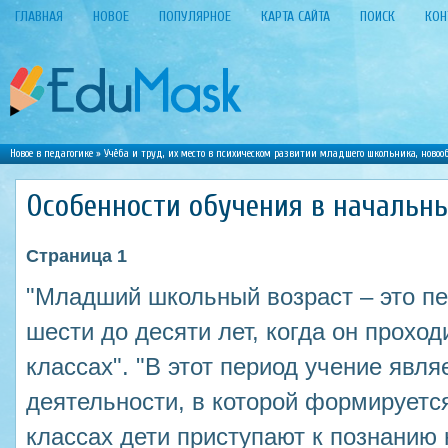
ГЛАВНАЯ
НОВОЕ
ПОПУЛЯРНОЕ
КАРТА САЙТА
ПОИСК
КОН
Новое в педагогике
»
Учёба и труд, их место в психическом развитии младшего школьника, новоо
Особенности обучения в начальны
Страница 1
"Младший школьный возраст – это пе
шести до десяти лет, когда он прохо
классах". "В этот период учение явл
деятельности, в которой формируетс
классах дети приступают к познанию 