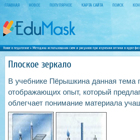
ГЛАВНАЯ
НОВОЕ
ПОПУЛЯРНОЕ
КАРТА САЙТА
ПОИСК
КОН
Новое в педагогике
»
Методика использования схем и рисунков при изучении оптики в курсе фи
Плоское зеркало
В учебнике Пёрышкина данная тема п
отображающих опыт, который предлаг
облегчает понимание материала уча