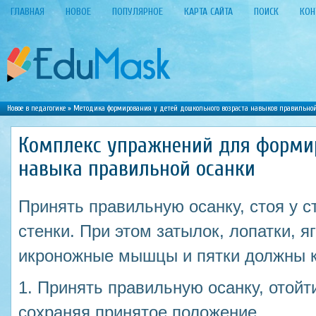
ГЛАВНАЯ
НОВОЕ
ПОПУЛЯРНОЕ
КАРТА САЙТА
ПОИСК
КОН
Новое в педагогике
»
Методика формирования у детей дошкольного возраста навыков правильно
Комплекс упражнений для форми
навыка правильной осанки
Принять правильную осанку, стоя у с
стенки. При этом затылок, лопатки,
икроножные мышцы и пятки должны к
1. Принять правильную осанку, отойти
сохраняя принятое положение.