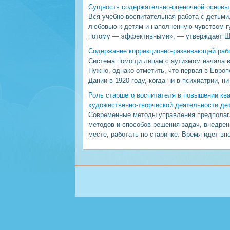
Сущность содержательно-оценочной основы
Вся учебно-воспитательная работа с детьми
любовью к детям и наполненную чувством г
потому — эффективными», — утверждает Ш.А
Содержание коррекционно-развивающей рабо
Система помощи лицам с аутизмом начала в
Нужно, однако отметить, что первая в Европ
Дании в 1920 году, когда ни в психиатрии, ни
Роль старшего воспитателя в повышении кв
художественно-творческой деятельности де
Современные методы управления предполага
методов и способов решения задач, внедрен
месте, работать по старинке. Время идёт вп