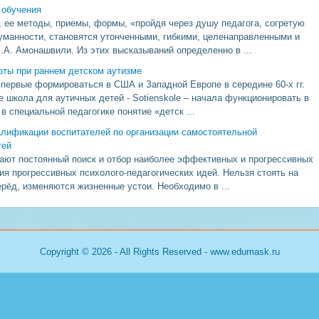
 обучения
, ее методы, приемы, формы, «пройдя через душу педагога, согретую
уманности, становятся утонченными, гибкими, целенаправленными и
. Амонашвили. Из этих высказываний определенно в ...
ты при раннем детском аутизме
первые формироваться в США и Западной Европе в середине 60-х гг.
е школа для аутичных детей - Sotienskole – начала функционировать в
 в специальной педагогике понятие «детск ...
алификации воспитателей по организации самостоятельной
тей
ют постоянный поиск и отбор наиболее эффективных и прогрессивных
ия прогрессивных психолого-педагогических идей. Нельзя стоять на
ерёд, изменяются жизненные устои. Необходимо в ...
Copyright © 2026 - All Rights Reserved - www.edumask.ru