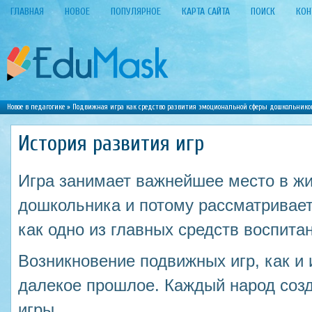
ГЛАВНАЯ
НОВОЕ
ПОПУЛЯРНОЕ
КАРТА САЙТА
ПОИСК
КОН
Новое в педагогике
»
Подвижная игра как средство развития эмоциональной сферы дошкольнико
История развития игр
Игра занимает важнейшее место в жи
дошкольника и потому рассматривает
как одно из главных средств воспита
Возникновение подвижных игр, как и 
далекое прошлое. Каждый народ соз
игры.