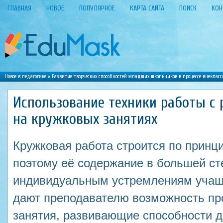
ГЛАВНАЯ
НОВОЕ
ПОПУЛЯРНОЕ
КАРТА САЙТА
ПОИСК
КОН
Новое в педагогике
»
Развитие творческих способностей младших школьников в процессе внеклас
Использование техники работы с
на кружковых занятиях
Кружковая работа строится по принц
поэтому её содержание в большей ст
индивидуальным устремлениям учащ
дают преподавателю возможность пр
занятия, развивающие способности д