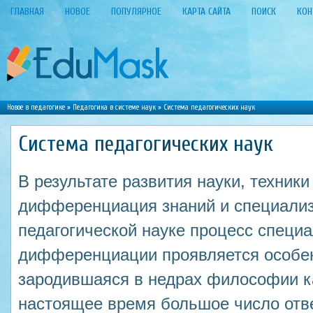
ГЛАВНАЯ
НОВОЕ
ПОПУЛЯРНОЕ
КАРТА САЙТА
ПОИСК
КОН
Новое в педагогике
»
Педагогика в системе наук
» Система педагогических наук
Система педагогических наук
В результате развития науки, техники
дифференциация знаний и специализ
педагогической науке процесс специ
дифференциации проявляется особен
зародившаяся в недрах философии ка
настоящее время большое число отв